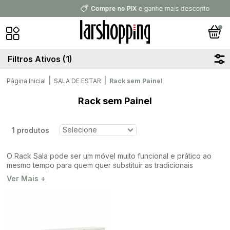
Compre no PIX
e ganhe mais desconto
Filtros Ativos (1)
|
|
Página Inicial
SALA DE ESTAR
Rack sem Painel
Rack sem Painel
1 produtos
O Rack Sala pode ser um móvel muito funcional e prático ao
mesmo tempo para quem quer substituir as tradicionais
Estantes para TV
Ver Mais +
sem perder a beleza e organização.
Além de ser usado tradicionalmente para suportar objetos
eletrônicos como a televisão, ele pode guardar diversos
outros itens em seus compartimentos.