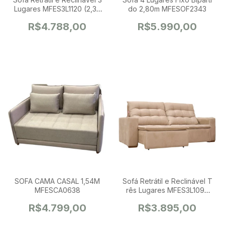
Lugares MFES3L1120 (2,30
do 2,80m MFESOF2343
M)
R$4.788,00
R$5.990,00
SOFA CAMA CASAL 1,54M
Sofá Retrátil e Reclinável T
MFESCA0638
rês Lugares MFES3L1094
(2,00)
R$4.799,00
R$3.895,00