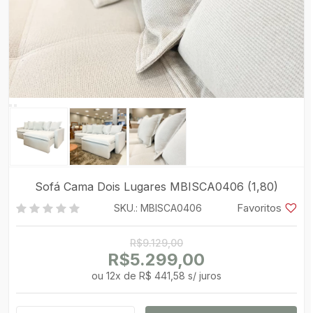
Sofá Cama Dois Lugares MBISCA0406 (1,80)
Favoritos
SKU.: MBISCA0406
R$9.129,00
R$5.299,00
ou
12
x
de
R$ 441,58 s/ juros