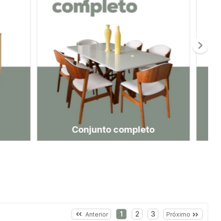
eto
Mesas indivuais
1
2
3
Anterior
Próximo