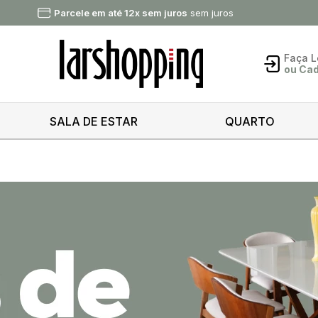
Parcele em até 12x sem juros
sem juros
Faça
L
ou Ca
Acess
SALA DE ESTAR
QUARTO
Esqueci
senha
E
Novo
Cad
Cad