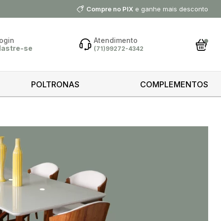
Compre no PIX
e ganhe mais desconto
ogin
Atendimento
dastre-se
(71)99272-4342
ar Conta
POLTRONAS
COMPLEMENTOS
 minha
ntrar
 cliente?
astre-se
astrar