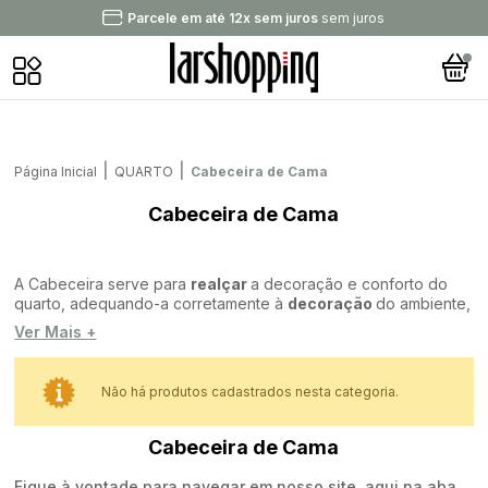
Parcele em até 12x sem juros
sem juros
|
|
Página Inicial
QUARTO
Cabeceira de Cama
Cabeceira de Cama
A Cabeceira serve para
realçar
a decoração e conforto do
quarto, adequando-a corretamente à
decoração
do ambiente,
ela é fundamental para deixá-lo mais elegante e com a sua
Ver Mais +
cara!
Anexada à cama, não apenas é decorativa, como também um
item importante na hora de descansar se incorporada de forma
Não há produtos cadastrados nesta categoria.
harmônica
ao ambiente.
Antes de adquirir a sua, é importante ter as medidas certas de
Cabeceira de Cama
seu quarto para que ela não tome muito espaço, acomodando-
a de modo inteligente e proporcionando uma maior
Fique à vontade para navegar em nosso site, aqui na aba