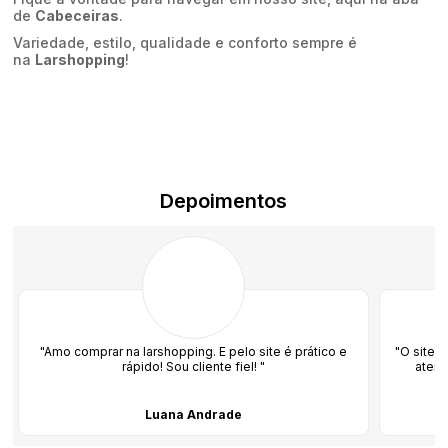
comodidade.
de
Cabeceiras
.
Com a cabeceira
Variedade, estilo, qualidade e conforto sempre é
no seu quarto ele ficará um
luxo
, a
Larshopping
está aqui pra
na
Larshopping
!
te ajudar!
Depoimentos
"Amo comprar na larshopping. E pelo site é prático e
"O site 
rápido! Sou cliente fiel! "
atend
Luana Andrade