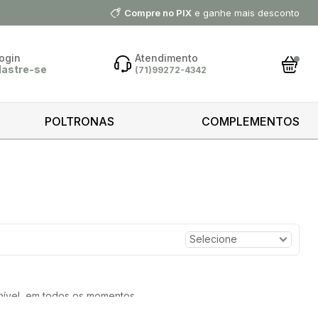
Compre no PIX
e ganhe mais desconto
ogin
Atendimento
dastre-se
(71)99272-4342
ar Conta
POLTRONAS
COMPLEMENTOS
 minha
ntrar
 cliente?
astre-se
astrar
ível, em todos os momentos.
e a queridinha do ambiente, nem sempre básica.