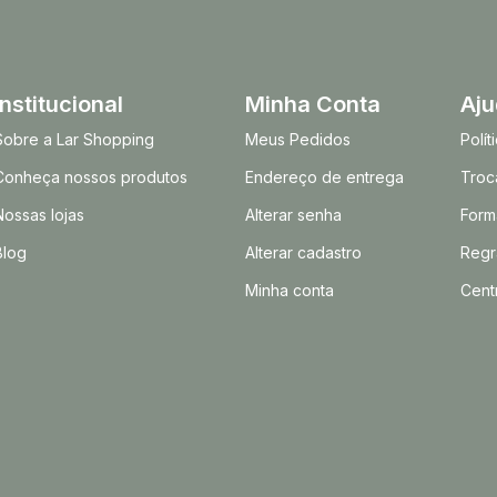
Institucional
Minha Conta
Aj
Sobre a Lar Shopping
Meus Pedidos
Polí
Conheça nossos produtos
Endereço de entrega
Troc
Nossas lojas
Alterar senha
Form
Blog
Alterar cadastro
Regr
Minha conta
Cent