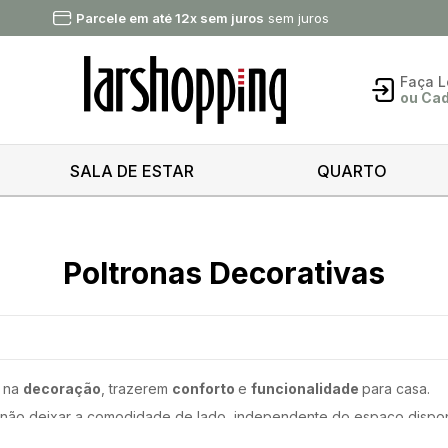
Parcele em até 12x sem juros
sem juros
Faça
L
ou Ca
Acess
SALA DE ESTAR
QUARTO
Esqueci
senha
Poltronas Decorativas
E
Novo
Cad
l na
decoração
, trazerem
conforto
e
funcionalidade
para casa.
Cad
 não deixar a comodidade de lado, independente do espaço dispon
aliando o funcionalidade à beleza da sua decoração, e tornando-s