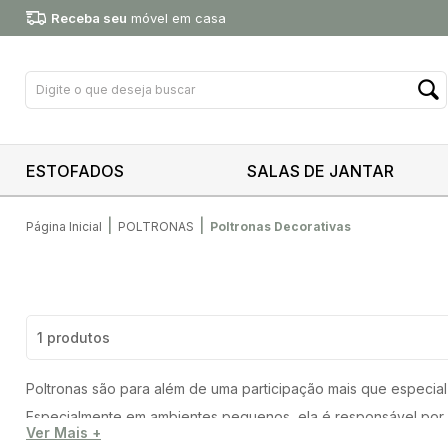
Receba seu
móvel em casa
ESTOFADOS
SALAS DE JANTAR
|
|
Página Inicial
POLTRONAS
Poltronas Decorativas
1 produtos
Poltronas são para além de uma participação mais que especia
Especialmente em ambientes pequenos, ela é responsável por
Ver Mais +
Elas também podem ser um item irreverente na sua decoração, 