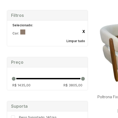
Os modelos disponíveis variam entre design inovador ao mais c
Inclusive, responsável pela mescla de estilos, sendo um ponto
Filtros
Cor:
Limpar tudo
Preço
R$ 1435,00
R$ 3805,00
Poltrona Fi
Suporta
Peso Suportado: 140 kg