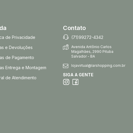
uda
Contato
tica de Privacidade
(71)99272-4342
Avenida Antônio Carlos
as e Devoluções
Magalhães, 2990 Pituba
Salvador - BA
as de Pagamento
lojavirtual@larshopping.com.br
as Entrega e Montagem
SIGA A GENTE
ral de Atendimento