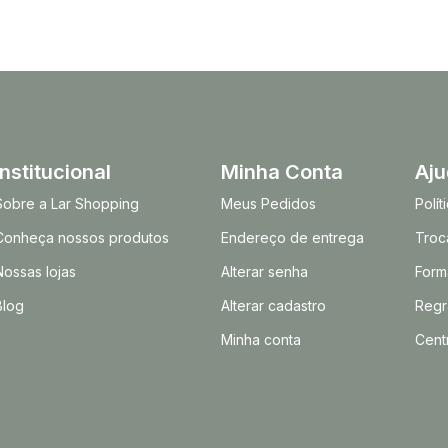
Institucional
Minha Conta
Aj
Sobre a Lar Shopping
Meus Pedidos
Polí
Conheça nossos produtos
Endereço de entrega
Troc
Nossas lojas
Alterar senha
Form
Blog
Alterar cadastro
Regr
Minha conta
Cent