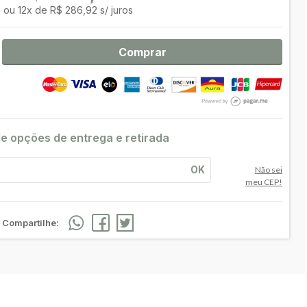
ou
12
x
de
R$ 286,92 s/ juros
Comprar
le opções de entrega e retirada
OK
Não sei
meu CEP!
Compartilhe: