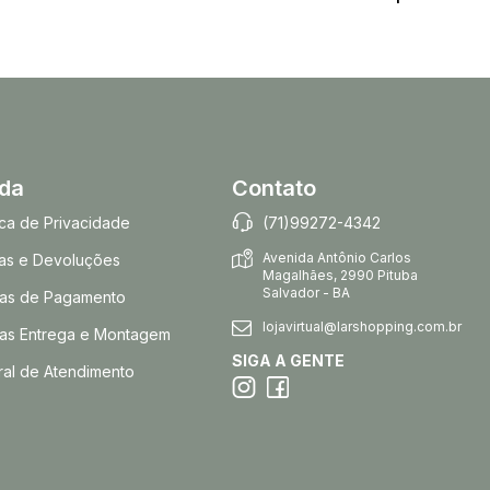
uda
Contato
tica de Privacidade
(71)99272-4342
Avenida Antônio Carlos
as e Devoluções
Magalhães, 2990 Pituba
Salvador - BA
as de Pagamento
lojavirtual@larshopping.com.br
as Entrega e Montagem
SIGA A GENTE
ral de Atendimento