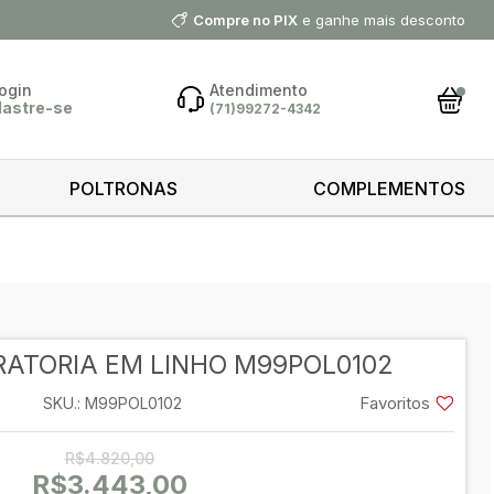
Compre no PIX
e ganhe mais desconto
ogin
Atendimento
dastre-se
(71)99272-4342
ar Conta
POLTRONAS
COMPLEMENTOS
 minha
ntrar
RATORIA EM LINHO M99POL0102
 cliente?
astre-se
Favoritos
SKU.: M99POL0102
astrar
R$4.820,00
R$3.443,00