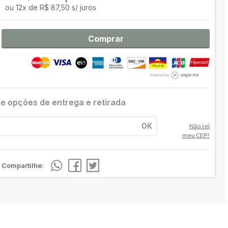
ou
12
x
de
R$ 87,50 s/ juros
Comprar
le opções de entrega e retirada
OK
Não sei
meu CEP!
Compartilhe: