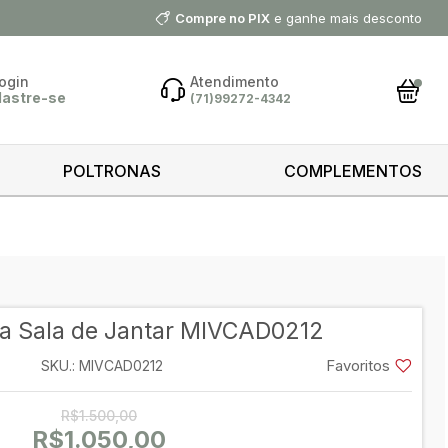
Compre no PIX
e ganhe mais desconto
ogin
Atendimento
dastre-se
(71)99272-4342
ar Conta
POLTRONAS
COMPLEMENTOS
 minha
ntrar
ra Sala de Jantar MIVCAD0212
 cliente?
astre-se
Favoritos
SKU.: MIVCAD0212
astrar
R$1.500,00
R$1.050,00