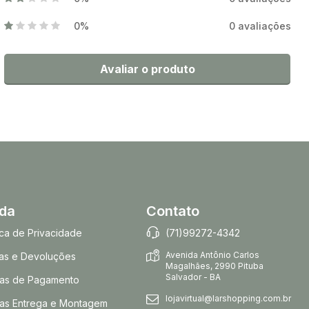
0%
0 avaliações
Avaliar o produto
uda
Contato
tica de Privacidade
(71)99272-4342
Avenida Antônio Carlos
as e Devoluções
Magalhães, 2990 Pituba
Salvador - BA
as de Pagamento
lojavirtual@larshopping.com.br
as Entrega e Montagem