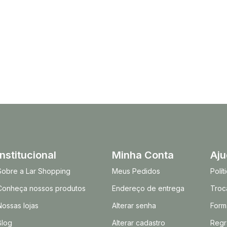
Institucional
Minha Conta
Aj
Sobre a Lar Shopping
Meus Pedidos
Polí
Conheça nossos produtos
Endereço de entrega
Troc
Nossas lojas
Alterar senha
Form
Blog
Alterar cadastro
Regr