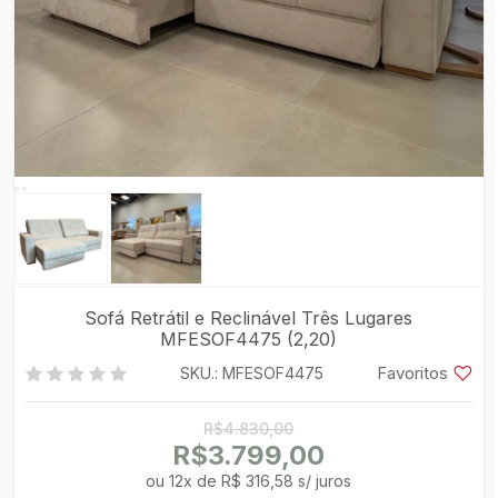
Sofá Retrátil e Reclinável Três Lugares
MFESOF4475 (2,20)
Favoritos
SKU.: MFESOF4475
R$4.830,00
R$3.799,00
ou
12
x
de
R$ 316,58 s/ juros