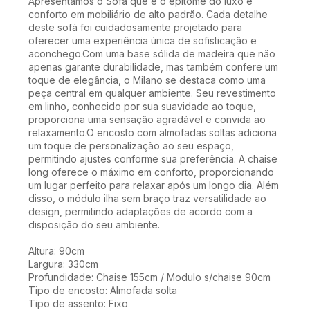
Apresentamos o Sofá que é o epítome do luxo e
conforto em mobiliário de alto padrão. Cada detalhe
deste sofá foi cuidadosamente projetado para
oferecer uma experiência única de sofisticação e
aconchego.Com uma base sólida de madeira que não
apenas garante durabilidade, mas também confere um
toque de elegância, o Milano se destaca como uma
peça central em qualquer ambiente. Seu revestimento
em linho, conhecido por sua suavidade ao toque,
proporciona uma sensação agradável e convida ao
relaxamento.O encosto com almofadas soltas adiciona
um toque de personalização ao seu espaço,
permitindo ajustes conforme sua preferência. A chaise
long oferece o máximo em conforto, proporcionando
um lugar perfeito para relaxar após um longo dia. Além
disso, o módulo ilha sem braço traz versatilidade ao
design, permitindo adaptações de acordo com a
disposição do seu ambiente.
Altura: 90cm
Largura: 330cm
Profundidade: Chaise 155cm / Modulo s/chaise 90cm
Tipo de encosto: Almofada solta
Tipo de assento: Fixo