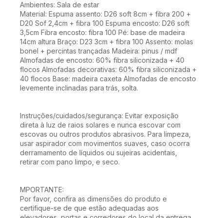
Ambientes: Sala de estar
Material: Espuma assento: D26 soft 8cm + fibra 200 +
D20 Sof 2,4cm + fibra 100 Espuma encosto: D26 soft
3,5cm Fibra encosto: fibra 100 Pé: base de madeira
14cm altura Braço: D23 3cm + fibra 100 Assento: molas
bonel + percintas trançadas Madeira: pinus / mdf
Almofadas de encosto: 60% fibra siliconizada + 40
flocos Almofadas decorativas: 60% fibra siliconizada +
40 flocos Base: madeira caxeta Almofadas de encosto
levemente inclinadas para trás, solta.
Instruções/cuidados/segurança: Evitar exposição
direta à luz de raios solares e nunca escovar com
escovas ou outros produtos abrasivos. Para limpeza,
usar aspirador com movimentos suaves, caso ocorra
derramamento de líquidos ou sujeiras acidentais,
retirar com pano limpo, e seco.
MPORTANTE:
Por favor, confira as dimensões do produto e
certifique-se de que estão adequadas aos
elevadores, portas e corredores do local da entrega,