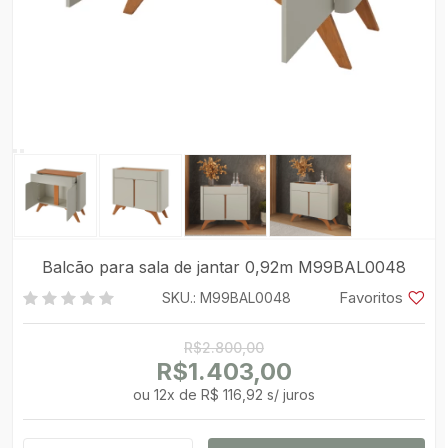
Balcão para sala de jantar 0,92m M99BAL0048
Favoritos
SKU.: M99BAL0048
R$2.800,00
R$1.403,00
ou
12
x
de
R$ 116,92 s/ juros