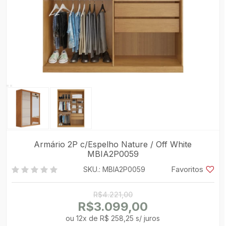
Armário 2P c/Espelho Nature / Off White
MBIA2P0059
Favoritos
SKU.: MBIA2P0059
R$4.221,00
R$3.099,00
ou
12
x
de
R$ 258,25 s/ juros