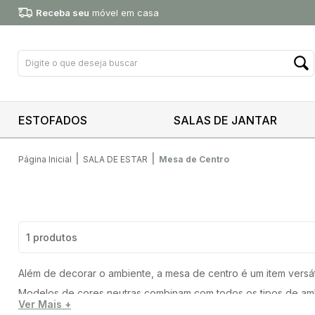
Receba seu
móvel em casa
ESTOFADOS
SALAS DE JANTAR
|
|
Página Inicial
SALA DE ESTAR
Mesa de Centro
1 produtos
Além de decorar o ambiente, a mesa de centro é um item versá
Modelos de cores neutras combinam com todos os tipos de ambi
Ver Mais +
Para definir a mesa perfeita para a sua casa, o ideal é que o 