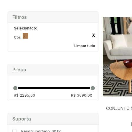
Sem falar no estilo que somente
Larshopping
oferece a você!
Filtros
Cor:
Limpar tudo
Preço
R$ 2295,00
R$ 3690,00
CONJUNTO 
Suporta
Peso Suportado: 60 kg