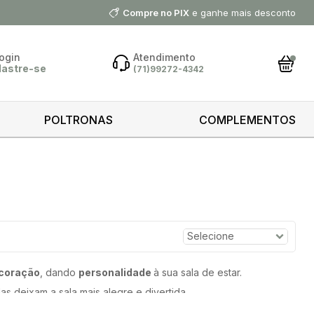
Compre no PIX
e ganhe mais desconto
ogin
Atendimento
dastre-se
(71)99272-4342
ar Conta
POLTRONAS
COMPLEMENTOS
 minha
ntrar
 cliente?
astre-se
coração
, dando
personalidade
à sua sala de estar.
astrar
 deixam a sala mais alegre e divertida.
ara que ela fique proporcional e dê continuidade ao ambiente.