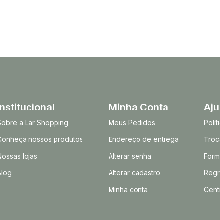
Institucional
Minha Conta
Aj
Sobre a Lar Shopping
Meus Pedidos
Polí
Conheça nossos produtos
Endereço de entrega
Troc
Nossas lojas
Alterar senha
Form
Blog
Alterar cadastro
Regr
Minha conta
Cent