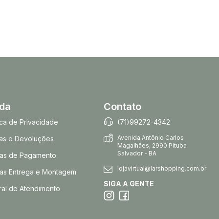
uda
Contato
tica de Privacidade
(71)99272-4342
Avenida Antônio Carlos
as e Devoluções
Magalhães, 2990 Pituba
Salvador - BA
as de Pagamento
lojavirtual@larshopping.com.br
as Entrega e Montagem
SIGA A GENTE
ral de Atendimento