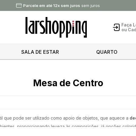
Parcele em até 12x sem juros
sem juros
Faça
L
ou Ca
Acess
SALA DE ESTAR
QUARTO
Esqueci
senha
Mesa de Centro
E
Novo
Cad
til que pode ser utilizado como apoio de objetos, que aquece a
de
Cad
entes, proporcionando leveza às composições, já opções coloridas
tamanho e formato da sua sala guiem a escolha da mesa de centro, p